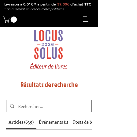
Livraison à 0,01€ * à partir de
39,00€
d'achat TTC
*
u
niquement en France métropolitaine
Éditeur de livres
Résultats de recherche
Articles (639)
Événements (1)
Posts de blog (29)