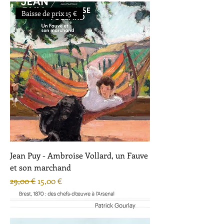
Baisse de prix 15 €
Jean Puy - Ambroise Vollard, un Fauve
et son marchand
Prix original
Prix promotionnel
29,00 €
15,00 €