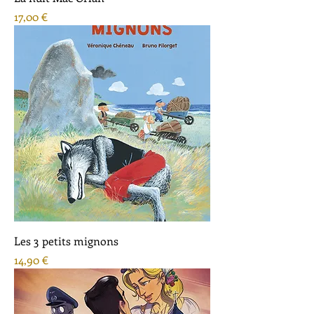
Prix
17,00 €
Les 3 petits mignons
Prix
14,90 €