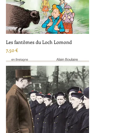
Les fantômes du Loch Lomond
Prix
7,50 €