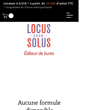
Livraison à 0,01€ * à partir de
39,00€
d'achat TTC
*
u
niquement en France métropolitaine
Éditeur de livres
Aucune formule
disponible