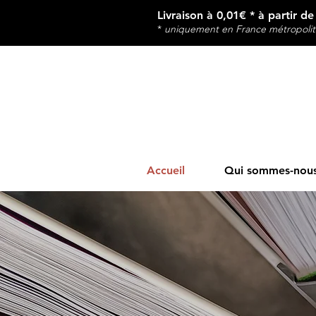
Livraison à 0,01€ * à partir d
*
u
niquement en France métropolit
Accueil
Qui sommes-nous