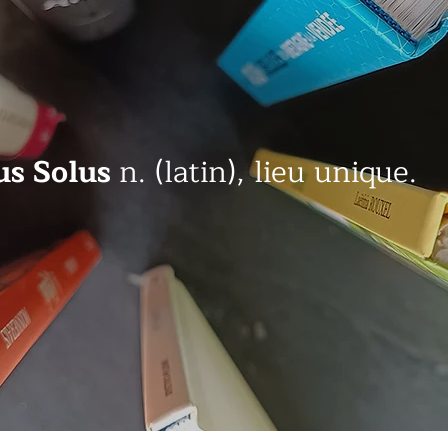
us Solus
n. (latin), lieu unique.