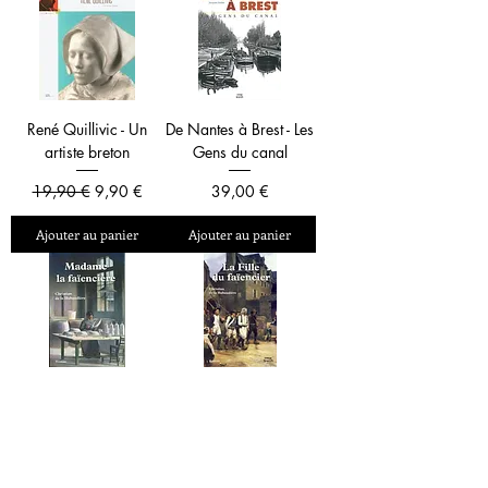
René Quillivic - Un
De Nantes à Brest - Les
artiste breton
Gens du canal
Prix original
Prix promotionnel
Prix
19,90 €
9,90 €
39,00 €
Ajouter au panier
Ajouter au panier
Madame la faïencière
La fille du faïencier
Prix
Prix
13,50 €
13,50 €
Ajouter au panier
Ajouter au panier