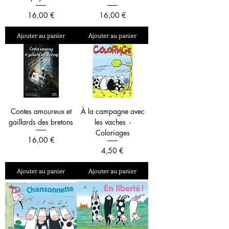
Prix
Prix
16,00 €
16,00 €
Ajouter au panier
Ajouter au panier
Contes amoureux et
À la campagne avec
gaillards des bretons
les vaches -
Coloriages
Prix
16,00 €
Prix
4,50 €
Ajouter au panier
Ajouter au panier