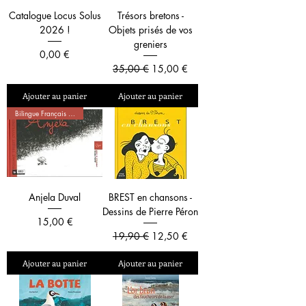
Catalogue Locus Solus
Trésors bretons -
2026 !
Objets prisés de vos
greniers
Prix
0,00 €
Prix original
Prix promotionnel
35,00 €
15,00 €
Ajouter au panier
Ajouter au panier
Bilingue Français - Breton
Anjela Duval
BREST en chansons -
Dessins de Pierre Péron
Prix
15,00 €
Prix original
Prix promotionnel
19,90 €
12,50 €
Ajouter au panier
Ajouter au panier