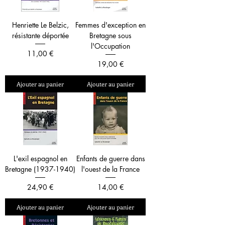
Henriette Le Belzic,
Femmes d'exception en
résistante déportée
Bretagne sous
l'Occupation
Prix
11,00 €
Prix
19,00 €
Ajouter au panier
Ajouter au panier
L'exil espagnol en
Enfants de guerre dans
Bretagne (1937-1940)
l'ouest de la France
Prix
Prix
24,90 €
14,00 €
Ajouter au panier
Ajouter au panier