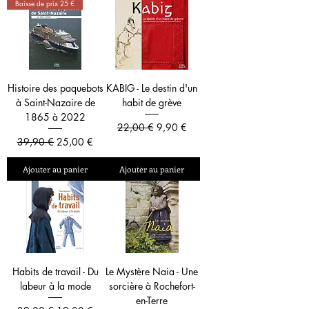
Baisse de prix 25 €
Histoire des paquebots
KABIG - Le destin d'un
à Saint-Nazaire de
habit de grève
1865 à 2022
Prix original
Prix promotionnel
22,00 €
9,90 €
Prix original
Prix promotionnel
39,90 €
25,00 €
Ajouter au panier
Ajouter au panier
Habits de travail - Du
Le Mystère Naia - Une
labeur à la mode
sorcière à Rochefort-
en-Terre