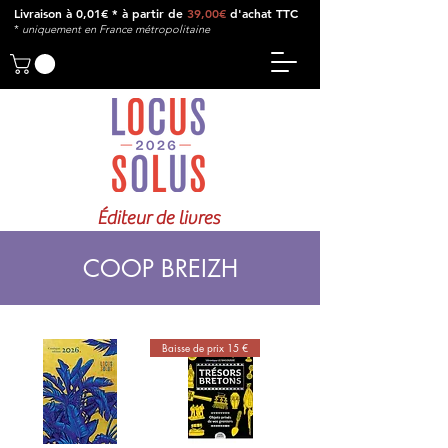
Livraison à 0,01€ * à partir de
39,00€
d'achat TTC
*
u
niquement en France métropolitaine
Éditeur de livres
COOP BREIZH
Baisse de prix 15 €