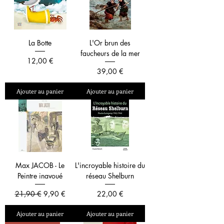
La Botte
L'Or brun des
faucheurs de la mer
Prix
12,00 €
Prix
39,00 €
Ajouter au panier
Ajouter au panier
Max JACOB - Le
L'incroyable histoire du
Peintre inavoué
réseau Shelburn
Prix original
Prix promotionnel
Prix
21,90 €
9,90 €
22,00 €
Ajouter au panier
Ajouter au panier