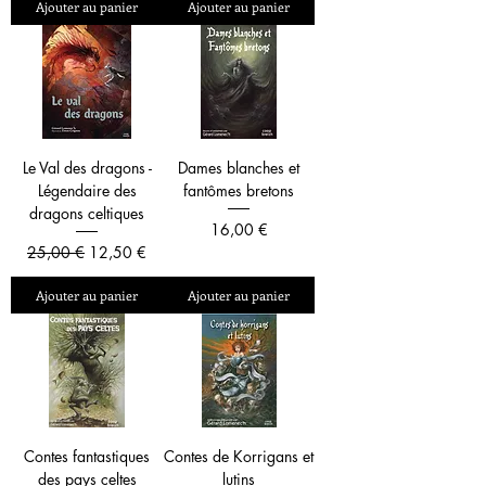
Ajouter au panier
Ajouter au panier
Le Val des dragons -
Dames blanches et
Légendaire des
fantômes bretons
dragons celtiques
Prix
16,00 €
Prix original
Prix promotionnel
25,00 €
12,50 €
Ajouter au panier
Ajouter au panier
Contes fantastiques
Contes de Korrigans et
des pays celtes
lutins