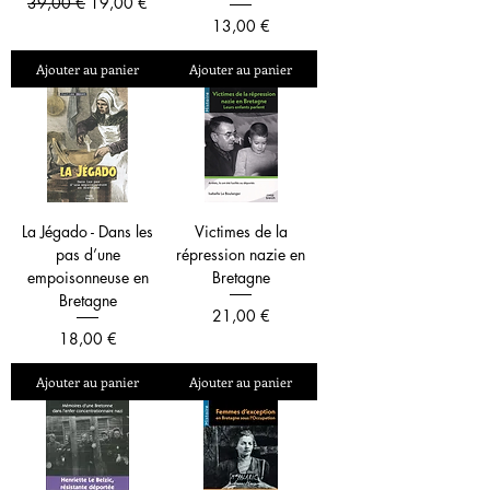
Prix original
Prix promotionnel
39,00 €
19,00 €
Prix
13,00 €
Ajouter au panier
Ajouter au panier
La Jégado - Dans les
Victimes de la
pas d’une
répression nazie en
empoisonneuse en
Bretagne
Bretagne
Prix
21,00 €
Prix
18,00 €
Ajouter au panier
Ajouter au panier