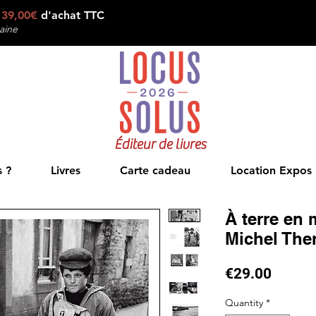
e
39,00€
d'achat TTC
aine
Éditeur de livres
 ?
Livres
Carte cadeau
Location Expos
À terre en 
Michel The
Price
€29.00
Quantity
*