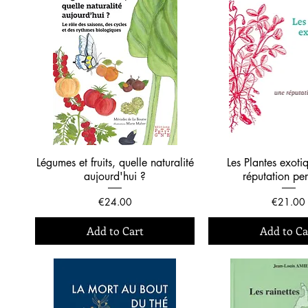
Légumes et fruits, quelle naturalité
Les Plantes exoti
aujourd'hui ?
réputation pe
Price
Price
€24.00
€21.00
Add to Cart
Add to Ca