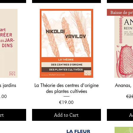
Baisse de pr
s jardins
La Théorie des centres d'origine
Ananas, 
des plantes cultivées
 Price
Reg
.00
€2
Price
€19.00
rt
Add to Cart
A