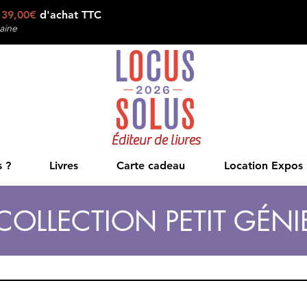
e
39,00€
d'achat TTC
aine
Éditeur de livres
 ?
Livres
Carte cadeau
Location Expos
COLLECTION PETIT GÉNI