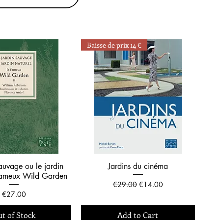
Baisse de prix 14 €
sauvage ou le jardin
Jardins du cinéma
 fameux Wild Garden
Regular Price
Sale Price
€29.00
€14.00
Price
€27.00
t of Stock
Add to Cart