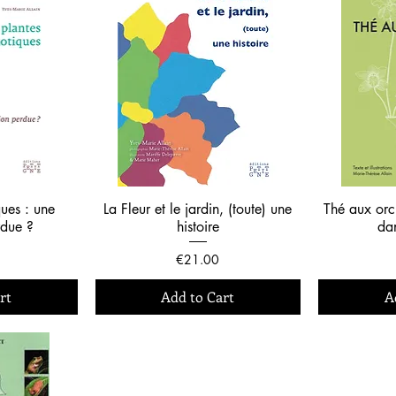
ques : une
La Fleur et le jardin, (toute) une
Thé aux orc
rdue ?
histoire
dan
Price
€21.00
rt
Add to Cart
A