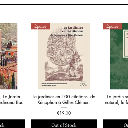
Épuisé
Épuisé
, Le Jardin
Le jardinier en 100 citations, de
Le jardin 
erdinand Bac
Xénophon à Gilles Clément
naturel, le
Price
€19.00
ock
Out of Stock
Ou