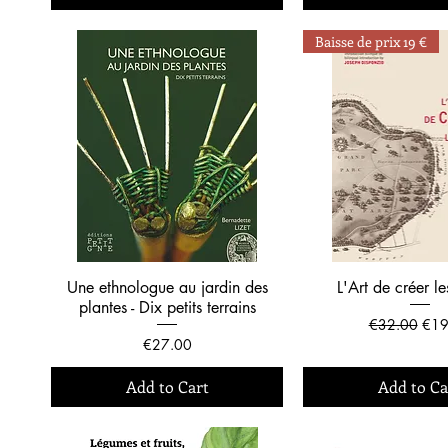
Baisse de prix 19 €
Une ethnologue au jardin des
L'Art de créer le
plantes - Dix petits terrains
Regular Price
Sale
€32.00
€19
Price
€27.00
Add to Cart
Add to Ca