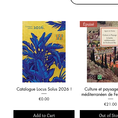
Épuisé
Catalogue Locus Solus 2026 !
Culture et paysage
méditerranéen de F
Price
€0.00
Price
€21.00
Add to Cart
Out of St