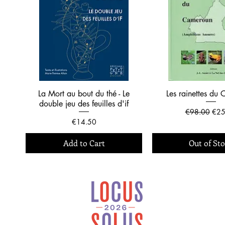
La Mort au bout du thé - Le
Les rainettes du
double jeu des feuilles d'if
Regular Price
Sale
€98.00
€25
Price
€14.50
Add to Cart
Out of St
Locus Solus est une
maison d’édition
généraliste et
indépendante installée
en Bretagne.