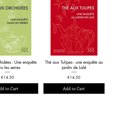
hidées - Une enquête
Thé aux Tulipes - une enquête au
s les serres
jardin de Lalé
Price
Price
€14.50
€14.50
dd to Cart
Add to Cart