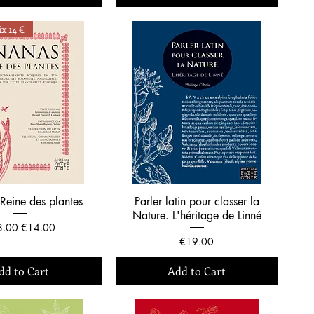
ix 14 €
Reine des plantes
Parler latin pour classer la
Nature. L'héritage de Linné
ular Price
Sale Price
8.00
€14.00
Price
€19.00
dd to Cart
Add to Cart