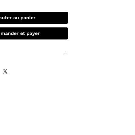
outer au panier
mander et payer
 médecin à Nuremberg, faisait
tio de ananasa
, ouvrage en
oint de l’ensemble des
l’ananas, fruit exotique dont la
sée en Europe dès la fin du XVIIe
l’auteur dans son époque, dans
, Anne-Marie BOGAERT-DAMIN,
nement culturel et scientifique
 Lochner, l’état des sciences