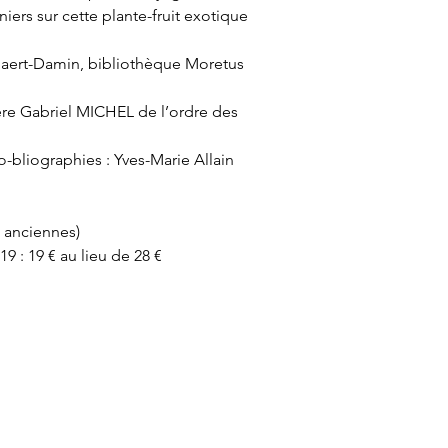
botaniques, l’eng
iniers sur cette plante-fruit exotique
société pour les 
végétales, en parti
gaert-Damin, bibliothèque Moretus
le public intéress
choix d’écrire en 
frère Gabriel MICHEL de l’ordre des
-bliographies : Yves-Marie Allain
 anciennes)
19 : 19 € au lieu de 28 €
Plan du site
Accueil