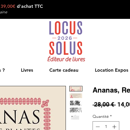
e
39,00€
d'achat TTC
aine
Éditeur de livres
 ?
Livres
Carte cadeau
Location Expos
Ananas, Re
Prix
 28,00 € 
14,0
origi
Quantité
*