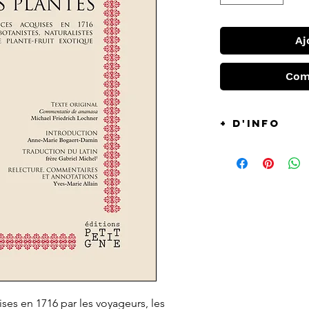
Aj
Com
+ d'info
En 1716, Lochner,
publier
Commenta
latin faisant le p
connaissances sur 
culture est maîtri
siècle...
Afin de resituer 
son introduction
présente l’environ
dans lequel évolue
ses en 1716 par les voyageurs, les