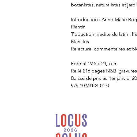
botanistes, naturalistes et jard
Introduction : Anne-Marie Bo
Plantin
Traduction inédite du latin : 
Maristes
Relecture, commentaires et bio
Format 19,5 x 24,5 cm
Relié 216 pages N&B (gravures
Baisse de prix au 1er janvier 20
979-10-93104-01-0
Locus Solus est une
maison d’édition
généraliste et
indépendante installée