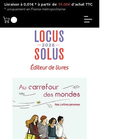
Livraison à 0,01€ * à partir de
39,00€
d'achat TTC
*
u
niquement en France métropolitaine
Éditeur de livres