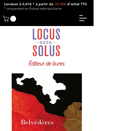
Livraison à 0,01€ * à partir de
39,00€
d'achat TTC
*
u
niquement en France métropolitaine
Éditeur de livres