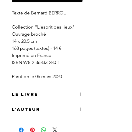
Texte de Bernard BERROU
Collection "L'esprit des lieux"
Ouvrage broché
14 x 20,5 cm
168 pages (textes) -
14 €
Imprimé en France
ISBN
978-2-36833-280-1
Parution le 06 mars 2020
Le Livre
L'attrait des chemins de traverse
L'Auteur
guide l’auteur vers des sites
égarés de Bretagne, du Portugal,
Bernard BERROU
est un écrivain
de Sicile. Depuis ces belvédères,
de style, dont le livre
Le Voyage