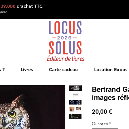
e
39,00€
d'achat TTC
aine
Éditeur de livres
 ?
Livres
Carte cadeau
Location Expos
Bertrand G
images réf
Prix
20,00 €
Quantité
*