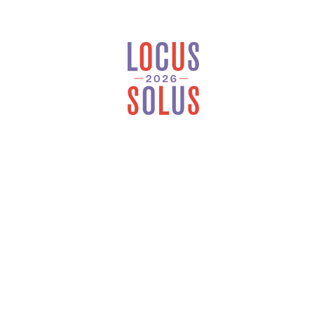
Locus Solus est une
maison d’édition
généraliste et
indépendante installée
en Bretagne.
À 