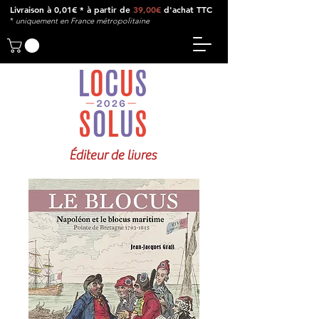
Livraison à 0,01€ * à partir de
39,00€
d'achat TTC
*
u
niquement en France métropolitaine
Éditeur de livres