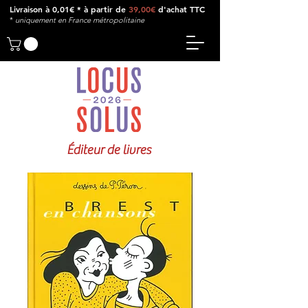
Livraison à 0,01€ * à partir de
39,00€
d'achat TTC
*
u
niquement en France métropolitaine
Éditeur de livres