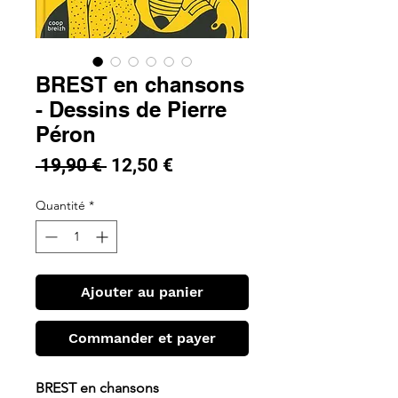
BREST en chansons
- Dessins de Pierre
Péron
Prix
Prix
 19,90 € 
12,50 €
original
promotionnel
Quantité
*
Ajouter au panier
Commander et payer
BREST en chansons