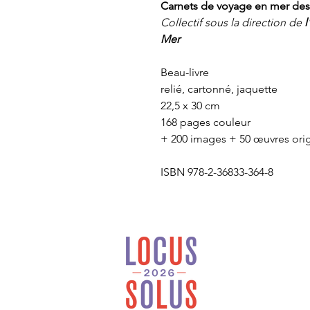
Carnets de voyage en mer des
Collectif sous la direction de
l
Mer
Beau-livre
relié, cartonné, jaquette
22,5 x 30 cm
168 pages couleur
+ 200 images + 50 œuvres ori
ISBN 978-2-36833-364-8
Locus Solus est une
maison d’édition
généraliste et
indépendante installée
en Bretagne.