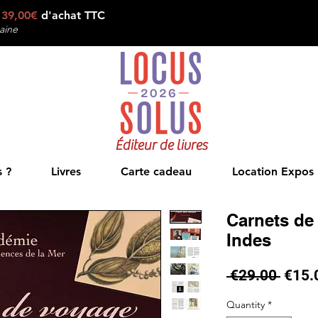
e
39,00€
d'achat TTC
aine
Éditeur de livres
 ?
Livres
Carte cadeau
Location Expos
Carnets de
Indes
Regul
 €29.00 
€15.
Price
Quantity
*