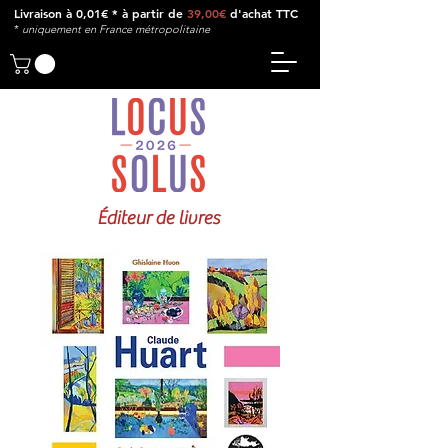
Livraison à 0,01€ * à partir de
39,00€
d'achat TTC
*
u
niquement en France métropolitaine
Éditeur de livres