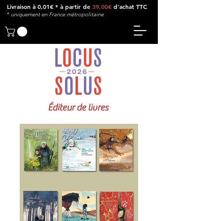
Livraison à 0,01€ * à partir de
39,00€
d'achat TTC
*
u
niquement en France métropolitaine
Éditeur de livres