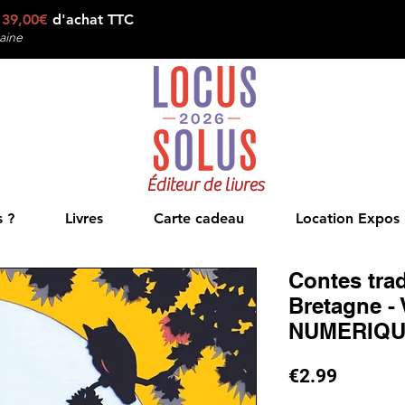
e
39,00€
d'achat TTC
aine
Éditeur de livres
 ?
Livres
Carte cadeau
Location Expos
Contes trad
Bretagne -
NUMERIQ
Price
€2.99