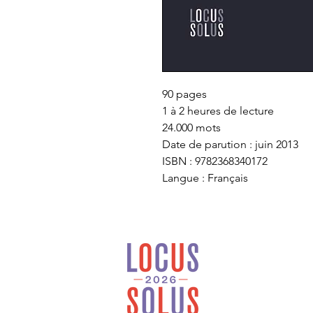
90 pages
1 à 2 heures de lecture
24.000 mots
Date de parution : juin 2013
ISBN : 9782368340172
Langue : Français
Locus Solus est une
maison d’édition
généraliste et
indépendante installée
en Bretagne.