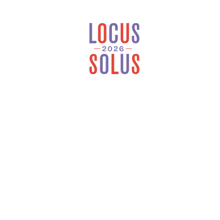
Locus Solus est une
maison d’édition
généraliste et
indépendante installée
en Bretagne.
À 