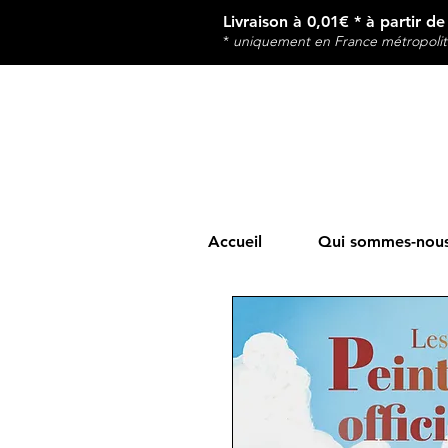
Livraison à 0,01€ * à partir d
*
u
niquement en France métropolit
Accueil
Qui sommes-nous