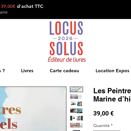
e
39,00€
d'achat TTC
aine
Éditeur de livres
 ?
Livres
Carte cadeau
Location Expos
Les Peintre
Marine d’hi
Prix
39,00 €
Quantité
*