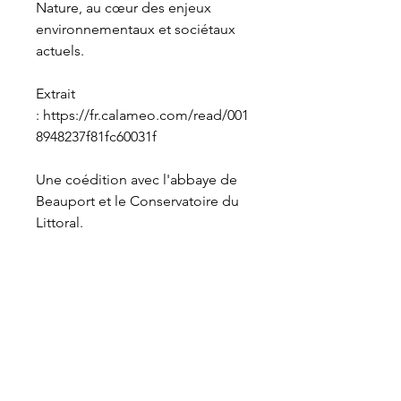
Nature, au cœur des enjeux
environnementaux et sociétaux
actuels.
Extrait
: https://fr.calameo.com/read/001
8948237f81fc60031f
Une coédition avec l'abbaye de
Beauport et le Conservatoire du
Littoral.
Détails techniques
Coédition
Abbaye de Beauport /
Conservatoire du Littoral
20 x 26 cm
Broché 80 pages, tout quadri
Imprimé en France