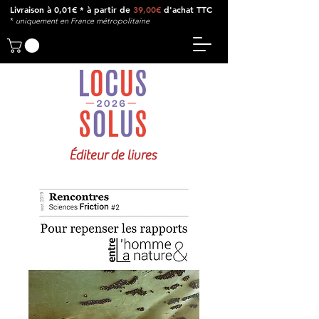
Livraison à 0,01€ * à partir de
39,00€
d'achat TTC
*
u
niquement en France métropolitaine
Éditeur de livres