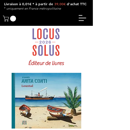
Livraison à 0,01€ * à partir de
39,00€
d'achat TTC
*
u
niquement en France métropolitaine
Éditeur de livres