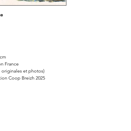
bourgeons, un peti
indiquer qu'une a
ge
pondre.
Autant de signes 
l
que la vie animale
pour mieux la conn
fois précis, inform
combine une appro
 cm
qui ravira tous l
en France
ou amateurs, jeu
 originales et photos)
tion Coop Breizh 2025