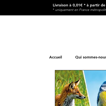
Livraison à 0,01€ * à partir d
*
u
niquement en France métropolit
Accueil
Qui sommes-nous