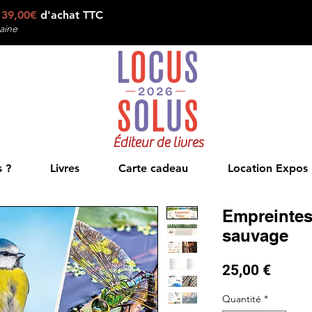
e
39,00€
d'achat TTC
aine
Éditeur de livres
 ?
Livres
Carte cadeau
Location Expos
Empreintes
sauvage
Prix
25,00 €
Quantité
*