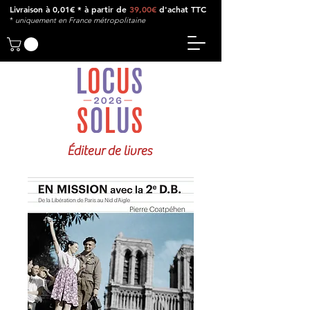
Livraison à 0,01€ * à partir de
39,00€
d'achat TTC
*
u
niquement en France métropolitaine
Éditeur de livres