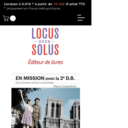
Livraison à 0,01€ * à partir de
39,00€
d'achat TTC
*
u
niquement en France métropolitaine
Éditeur de livres