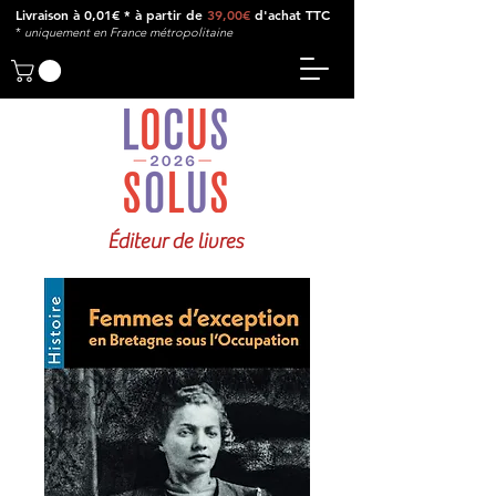
Livraison à 0,01€ * à partir de
39,00€
d'achat TTC
*
u
niquement en France métropolitaine
Éditeur de livres