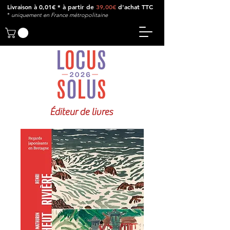
Livraison à 0,01€ * à partir de
39,00€
d'achat TTC
*
u
niquement en France métropolitaine
Éditeur de livres