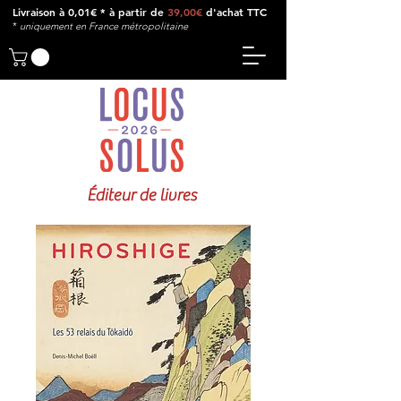
Livraison à 0,01€ * à partir de
39,00€
d'achat TTC
*
u
niquement en France métropolitaine
Éditeur de livres