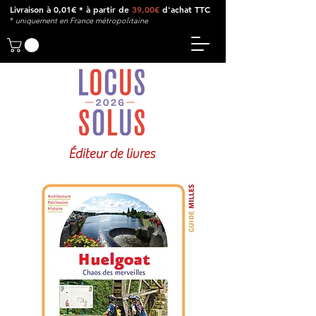
Livraison à 0,01€ * à partir de
39,00€
d'achat TTC
*
u
niquement en France métropolitaine
Éditeur de livres