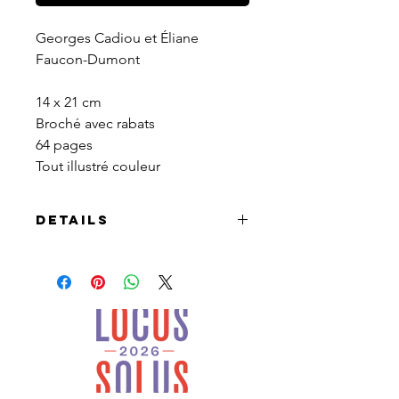
Georges Cadiou et Éliane 
Faucon-Dumont
14 x 21 cm
Broché avec rabats
64 pages
Tout illustré couleur
Details
Au coeur des Monts d’Arrée, le
lac et la ville de Huelgoat,
dédiés au tourisme dès le XIXe s.,
ouvrent sur un chaos
rocheux, des pierres branlantes
et autres sites marquants,
dans une forêt devenue un des