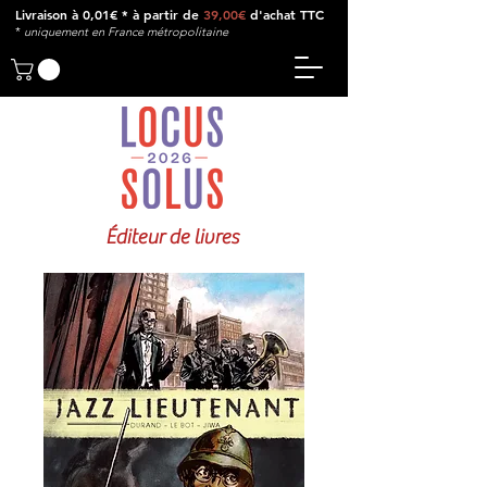
Livraison à 0,01€ * à partir de
39,00€
d'achat TTC
*
u
niquement en France métropolitaine
Éditeur de livres