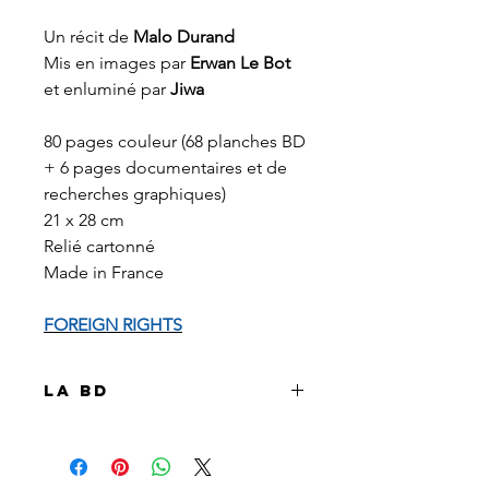
Un récit de
Malo Durand
Mis en images par
Erwan Le Bot
et enluminé par
Jiwa
80 pages couleur (68 planches BD
+ 6 pages documentaires et de
recherches graphiques)
21 x 28 cm
Relié cartonné
Made in France
FOREIGN RIGHTS
La BD
Le récit d'une destinée
extraordinaire : celle du musicien
noir américain James Reese