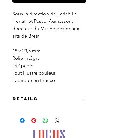
Sous la direction de Fañch Le 
Henaff et Pascal Aumasson, 
directeur du Musée des beaux-
arts de Brest
18 x 23,5 mm
Relié intégra
192 pages
Tout illustré couleur
Fabriqué en France
Details
Première monographie
consacrée au travail d'affichiste et
d'illustrateur-graphiste-
typographe d'un artiste de