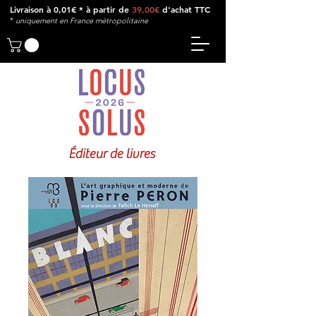
Livraison à 0,01€ * à partir de
39,00€
d'achat TTC
*
u
niquement en France métropolitaine
Éditeur de livres