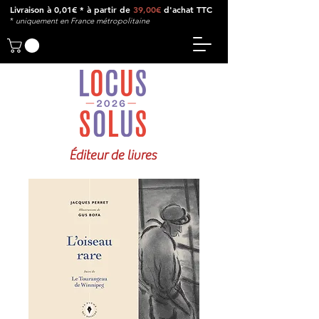
Livraison à 0,01€ * à partir de
39,00€
d'achat TTC
*
u
niquement en France métropolitaine
Éditeur de livres