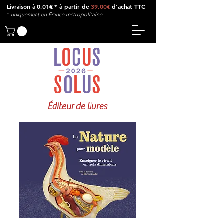
Livraison à 0,01€ * à partir de
39,00€
d'achat TTC
*
u
niquement en France métropolitaine
Éditeur de livres