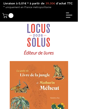
Livraison à 0,01€ * à partir de
39,00€
d'achat TTC
*
u
niquement en France métropolitaine
Éditeur de livres