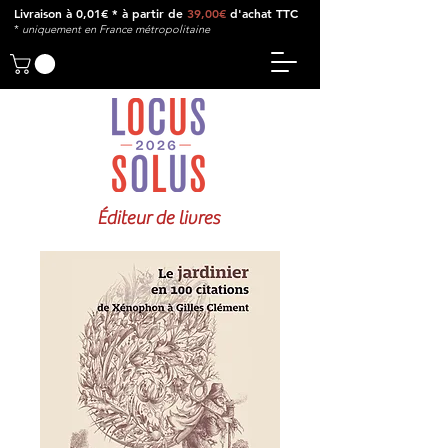
Livraison à 0,01€ * à partir de
39,00€
d'achat TTC
*
u
niquement en France métropolitaine
Éditeur de livres