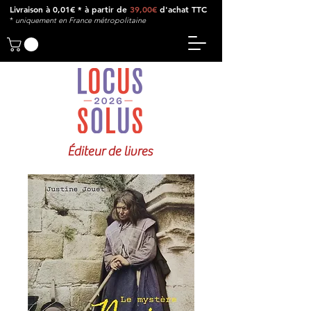
Livraison à 0,01€ * à partir de
39,00€
d'achat TTC
*
u
niquement en France métropolitaine
Éditeur de livres