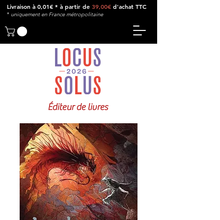
Livraison à 0,01€ * à partir de
39,00€
d'achat TTC
*
u
niquement en France métropolitaine
Éditeur de livres