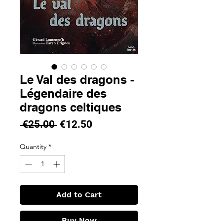
Le Val des dragons -
Légendaire des
dragons celtiques
Regular
Sale
 €25.00 
€12.50
Price
Price
Quantity
*
Add to Cart
Buy Now