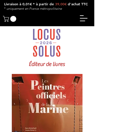
Livraison à 0,01€ * à partir de
39,00€
d'achat TTC
*
u
niquement en France métropolitaine
Éditeur de livres