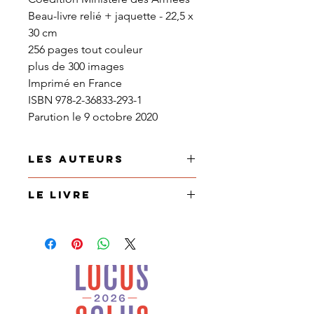
Beau-livre relié + jaquette - 22,5 x
30 cm
256 pages tout couleur
plus de 300 images
Imprimé en France
ISBN 978-2-36833-293-1
Parution le 9 octobre 2020
Les Auteurs
Denis-Michel BOËLL
est un
Le Livre
historien de l'art et conservateur,
spécialisé dans les collections
Pour la première fois réunis en un
maritimes (Port-
livre, les 43 Peintres Officiels de la
musée Douarnenez, Musée de la
Marine en activité. Leurs œuvres,
Marine, Paris). Il a signé avec
tableaux, photos, sculptures se
succès des ouvrages majeurs aux
dévoilent par thèmes autour de la
éd. Ouest-France :
Les
mer (ports, bateaux, marins,