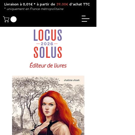
Livraison à 0,01€ * à partir de
39,00€
d'achat TTC
*
u
niquement en France métropolitaine
Éditeur de livres