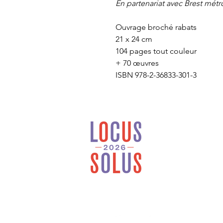
En partenariat avec Brest métr
Ouvrage broché rabats
21 x 24 cm
104 pages tout couleur
+ 70 œuvres
ISBN 978-2-36833-301-3
Locus Solus est une
maison d’édition
généraliste et
indépendante installée
en Bretagne.