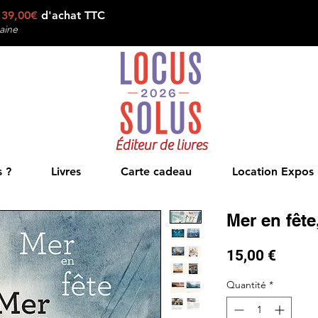
e
39,00€
d'achat TTC
aine
Éditeur de livres
 ?
Livres
Carte cadeau
Location Expos
Mer en fête
Prix
15,00 €
Quantité
*