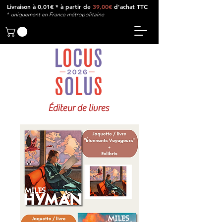
Livraison à 0,01€ * à partir de
39,00€
d'achat TTC
*
u
niquement en France métropolitaine
Éditeur de livres