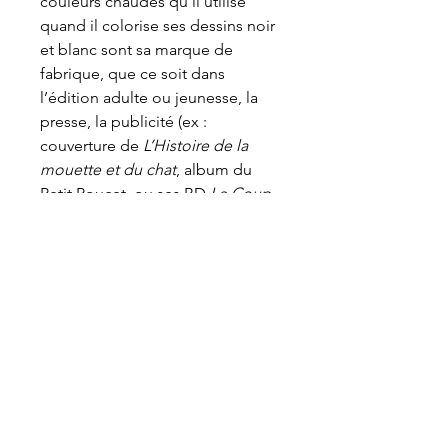
couleurs chaudes qu’il utilise
quand il colorise ses dessins noir
et blanc sont sa marque de
fabrique, que ce soit dans
l’édition adulte ou jeunesse, la
presse, la publicité (ex :
couverture de
L’Histoire de la
mouette et du chat
, album du
Petit Poucet, ou ses BD
Le Coup
de Prague,
La loterie, Une
romance anglaise
avec
Fromental).
Un univers étrange et envoûtant,
sensuel et urbain, où le temps
semble comme suspendu…
entre-deux mondes.