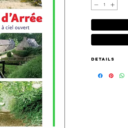
Details
Ce guide présente 
emblématiques d
d’Arrée et leur en
patrimoine bâti, la 
siècles, les muta
Labellisé Musée d
des Monts d'Arrée 
1960. Il comprend
Bretagne par leur a