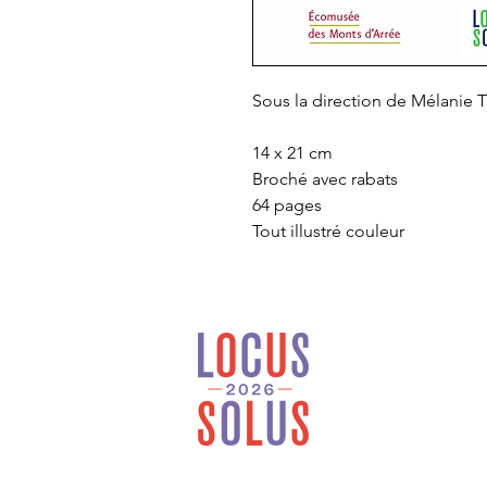
Sous la direction de Mélanie
14 x 21 cm
Broché avec rabats
64 pages
Tout illustré couleur
Locus Solus est une
maison d’édition
généraliste et
indépendante installée
en Bretagne.