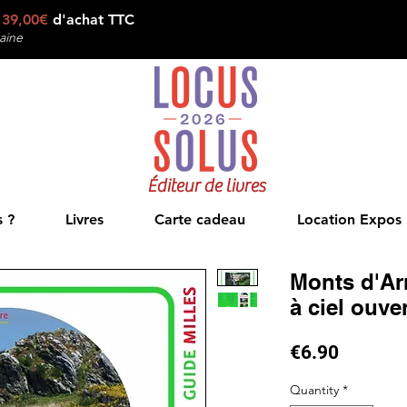
e
39,00€
d'achat TTC
aine
Éditeur de livres
 ?
Livres
Carte cadeau
Location Expos
Monts d'Ar
à ciel ouve
Price
€6.90
Quantity
*