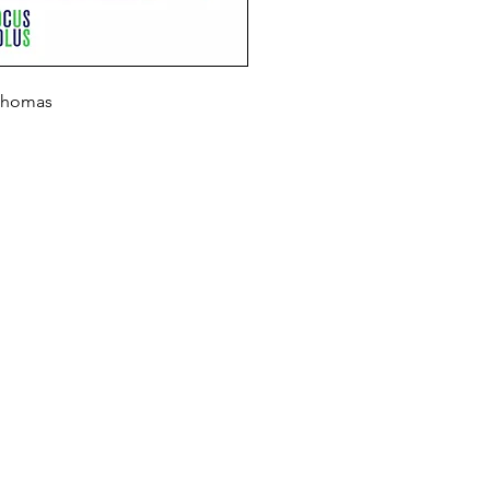
en valeur par des 
pièces illustrant l
rural des tisserand
moulins, des ardoi
 Thomas
l'agriculture.
40 iconographies 
traditionnelles et 
pièces et d'outil
anciens (cartes po
et nature.
Plan des Monts d'
Plan du site
Accueil
Qui sommes-nous ?
Livres
À paraître