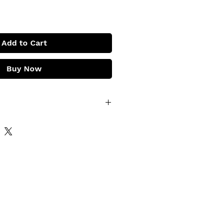
Add to Cart
Buy Now
à travers les lieux
e l’Ecomusée des Monts
vironnement : les paysages, le
vie et le travail à travers les
tions… des monts d'Arrée.
e France en 2002, l'Ecomusée
a été créé à la fin des années
 des sites remarquables en
rchitecture et leur histoire, mis