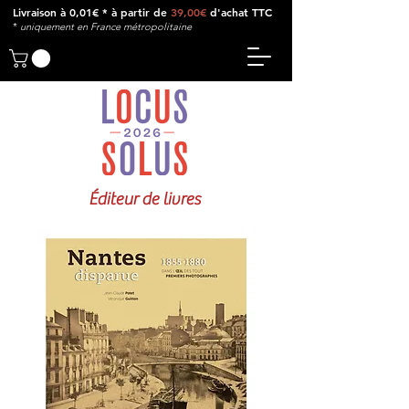
Livraison à 0,01€ * à partir de
39,00€
d'achat TTC
*
u
niquement en France métropolitaine
Éditeur de livres