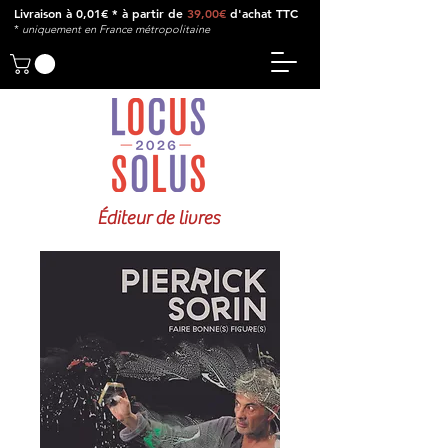
Livraison à 0,01€ * à partir de
39,00€
d'achat TTC
*
u
niquement en France métropolitaine
Éditeur de livres