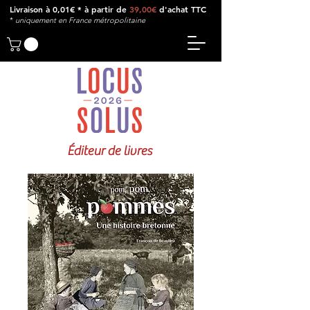
Livraison à 0,01€ * à partir de
39,00€
d'achat TTC
*
u
niquement en France métropolitaine
Éditeur de livres