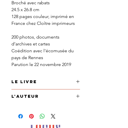
Broché avec rabats
24.5 x 26.8 cm
128 pages couleur, imprimé en
France chez Cloître imprimeurs
200 photos, documents
d’archives et cartes
Coédition avec l'écomusée du
pays de Rennes
Parution le 22 novembre 2019
Le Livre
Depuis toujours, il existe un lien
L'Auteur
étroit entre l’homme et la
pomme et notamment en
François de Beaulieu
: Ancien
Bretagne, que le fruit a marqué
professeur, naturaliste, historien,
au fil des générations. Ses
est impliqué dans la protection
nombreuses variétés et ses cidres
de la nature
et s'en fait avec brio