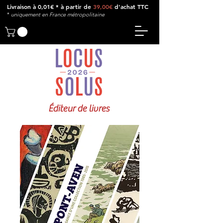
Livraison à 0,01€ * à partir de
39,00€
d'achat TTC
*
u
niquement en France métropolitaine
Éditeur de livres