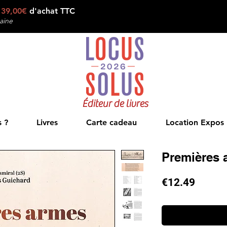
e
39,00€
d'achat TTC
aine
Éditeur de livres
 ?
Livres
Carte cadeau
Location Expos
Premières 
Price
€12.49