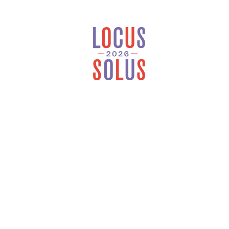
Locus Solus est une
maison d’édition
généraliste et
indépendante installée
en Bretagne.
À 