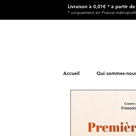
Livraison à 0,01€ * à partir d
*
u
niquement en France métropolit
Accueil
Qui sommes-nous