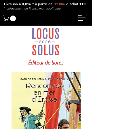
Livraison à 0,01€ * à partir de
39,00€
d'achat TTC
*
u
niquement en France métropolitaine
Éditeur de livres