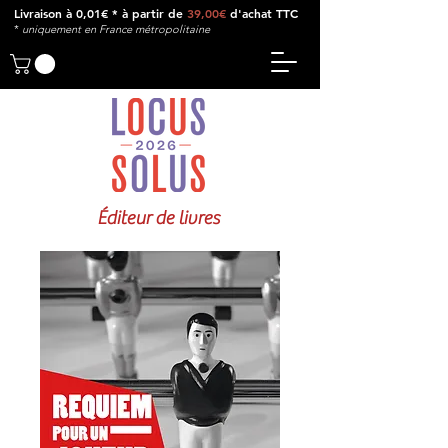
Livraison à 0,01€ * à partir de
39,00€
d'achat TTC
*
u
niquement en France métropolitaine
Éditeur de livres