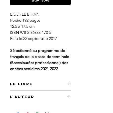
Buy Now
Erwan LE BIHAN
Poche 192 pages
12.5 x 17.5 cm
ISBN 978-2-36833-170-5
Paru le 22 septembre 2017
Sélectionné au programme de
français de la classe de terminale
(Baccalauréat professionnel) des
années scolaires 2021-2022
Le livre
Roman noir où l’on suit la chute
L'auteur
d'un « addict » aux jeux de paris
en ligne. Comment un cadre bien
Erwan LE BIHAN, originaire de
intégré voit son univers voler en
Brest, vit à Arles où il travaille