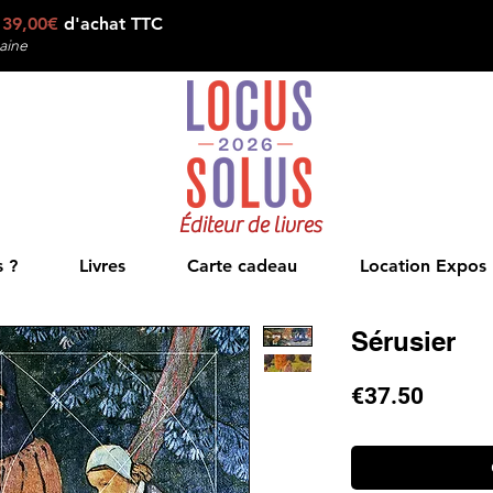
e
39,00€
d'achat TTC
aine
Éditeur de livres
 ?
Livres
Carte cadeau
Location Expos
Sérusier
Price
€37.50