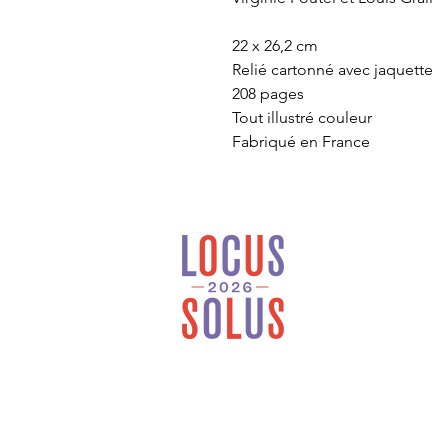
22 x 26,2 cm
Relié cartonné avec jaquette
208 pages
Tout illustré couleur
Fabriqué en France
Locus Solus est une
maison d’édition
généraliste et
indépendante installée
en Bretagne.