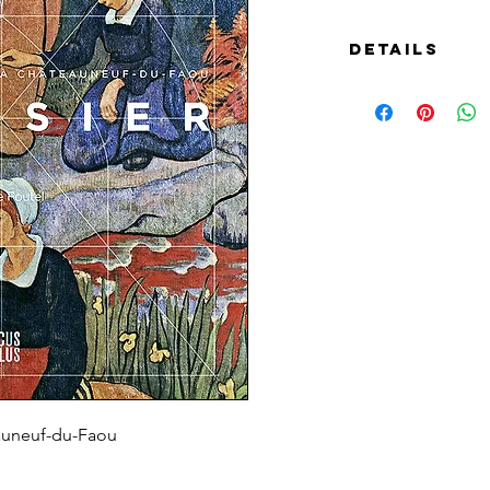
Details
Artiste « postimp
renouveau de la p
Pont-Aven et Nabis
reste très largeme
Ami de Maurice De
synthétisme auprè
Gauguin, avec ses
Ranson, Sérusier 
prophètes » en hé
Son œuvre est imm
disséminée dans 
monde.
Il habita longte
Finistère, et peig
auneuf-du-Faou
vallonnée. Sa ma
fresques originales