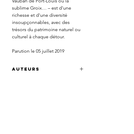
Vauban de Port-Louis ou la
sublime Groix… – est d'une
richesse et d'une diversité
insoupçonnables, avec des
trésors du patrimoine naturel ou
culturel à chaque détour.
Parution le 05 juillet 2019
Auteurs
Alexandra Fresse-Eliazord est
rédactrice professionnelle, basée
dans le pays de Redon (56).
Pierre-Yves Nicolas est
photographe d'art, établi à
Hennebont (56).
Aussi dans le collectif : Christian
Baudu, photographie aérienne &