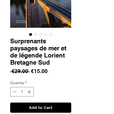
Surprenants
paysages de mer et
de légende Lorient
Bretagne Sud
Regular
Sale
 €29.00 
€15.00
Price
Price
Quantity
*
Add to Cart