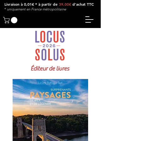
Livraison à 0,01€ * à partir de
39,00€
d'achat TTC
*
u
niquement en France métropolitaine
Éditeur de livres