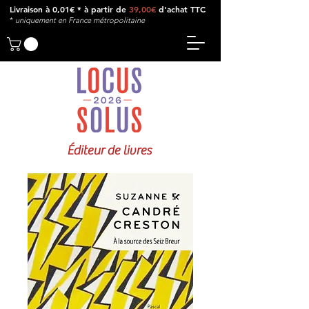
Livraison à 0,01€ * à partir de
39,00€
d'achat TTC
*
u
niquement en France métropolitaine
Éditeur de livres