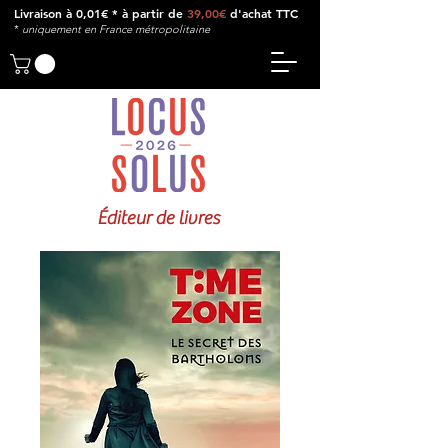
Livraison à 0,01€ * à partir de
39,00€
d'achat TTC
*
u
niquement en France métropolitaine
Éditeur de livres