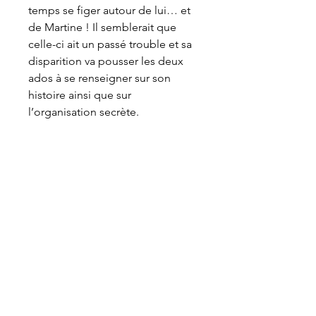
temps se figer autour de lui… et
de Martine ! Il semblerait que
celle-ci ait un passé trouble et sa
disparition va pousser les deux
ados à se renseigner sur son
histoire ainsi que sur
l’organisation secrète.
Locus Solus est une maison d’édition
généraliste et indépendante installée
en Bretagne.